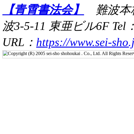
【青霄書法会】
難波本校 
波3-5-11 東亜ビル6F Tel：0
URL：
https://www.sei-sho.