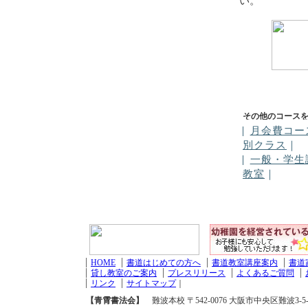
い。
月会費コー
別クラス
｜
一般・学生
教室
｜
HOME
書道はじめての方へ
書道教室講座案内
書道
貸し教室のご案内
プレスリリース
よくあるご質問
リンク
サイトマップ
｜
【青霄書法会】
難波本校 〒542-0076 大阪市中央区難波3-5-11 