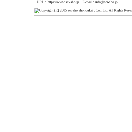
URL：
https://www.sei-sho.jp
E-mail：
info@sei-sho.jp