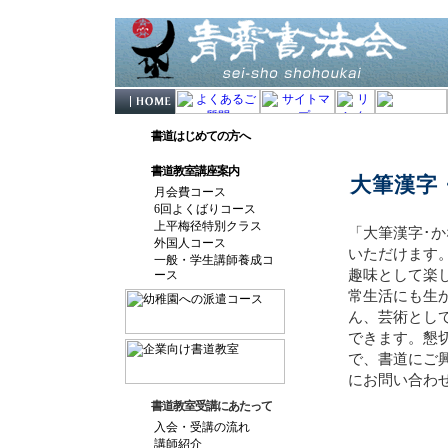
書道はじめての方へ
書道教室講座案内
大筆漢字
月会費コース
6回よくばりコース
上平梅径特別クラス
「大筆漢字･
外国人コース
いただけます
一般・学生講師養成コ
趣味として楽
ース
常生活にも生
ん、芸術とし
できます。懇
で、書道にご
にお問い合わ
書道教室受講にあたって
入会・受講の流れ
講師紹介