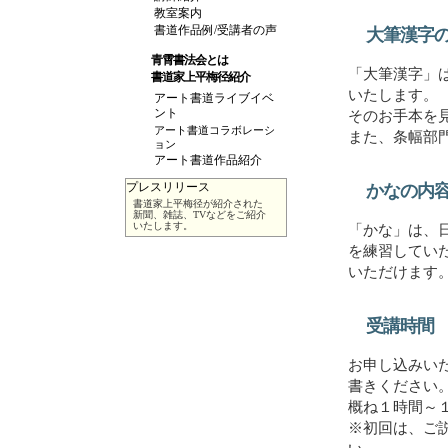
教室案内
書道作品例/受講者の声
大筆漢字
青霄書法会とは
「大筆漢字」
書道家上平梅径紹介
いたします。
アート書道ライブイベ
ント
そのお手本を
アート書道コラボレーシ
また、条幅部
ョン
アート書道作品紹介
かなの内
書道家上平梅径が紹介された
新聞、雑誌、TVなどをご紹介
いたします。
「かな」は、
を練習してい
いただけます
受講時間
お申し込みい
書きください
概ね１時間～
※初回は、ご